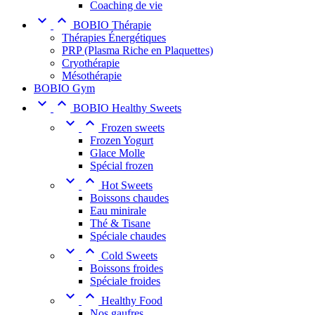
Coaching de vie


BOBIO Thérapie
Thérapies Énergétiques
PRP (Plasma Riche en Plaquettes)
Cryothérapie
Mésothérapie
BOBIO Gym


BOBIO Healthy Sweets


Frozen sweets
Frozen Yogurt
Glace Molle
Spécial frozen


Hot Sweets
Boissons chaudes
Eau minirale
Thé & Tisane
Spéciale chaudes


Cold Sweets
Boissons froides
Spéciale froides


Healthy Food
Nos gaufres