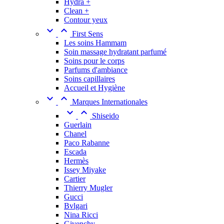
Hydra +
Clean +
Contour yeux


First Sens
Les soins Hammam
Soin massage hydratant parfumé
Soins pour le corps
Parfums d'ambiance
Soins capillaires
Accueil et Hygiène


Marques Internationales


Shiseido
Guerlain
Chanel
Paco Rabanne
Escada
Hermès
Issey Miyake
Cartier
Thierry Mugler
Gucci
Bvlgari
Nina Ricci
Givenchy