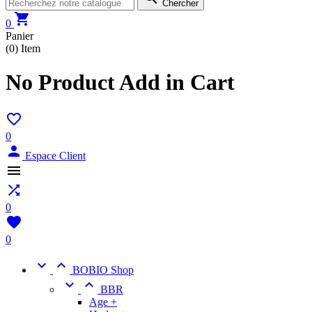
Chercher

0
Panier
(0)
Item
No Product Add in Cart

0

Espace Client


0

0


BOBIO Shop


BBR
Age +