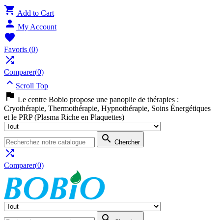

Add to Cart

My Account

Favoris
(
0
)

Comparer(
0
)

Scroll Top

Le centre Bobio propose une panoplie de thérapies :
Cryothérapie, Thermothérapie, Hypnothérapie, Soins Énergétiques
et le PRP (Plasma Riche en Plaquettes)

Chercher

Comparer(
0
)
