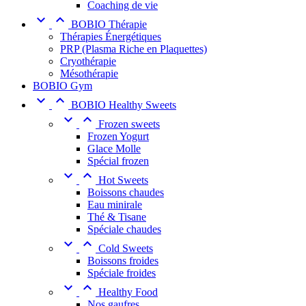
Coaching de vie


BOBIO Thérapie
Thérapies Énergétiques
PRP (Plasma Riche en Plaquettes)
Cryothérapie
Mésothérapie
BOBIO Gym


BOBIO Healthy Sweets


Frozen sweets
Frozen Yogurt
Glace Molle
Spécial frozen


Hot Sweets
Boissons chaudes
Eau minirale
Thé & Tisane
Spéciale chaudes


Cold Sweets
Boissons froides
Spéciale froides


Healthy Food
Nos gaufres