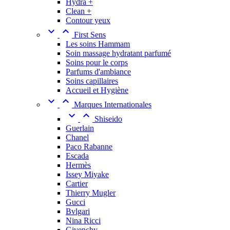
Hydra +
Clean +
Contour yeux


First Sens
Les soins Hammam
Soin massage hydratant parfumé
Soins pour le corps
Parfums d'ambiance
Soins capillaires
Accueil et Hygiène


Marques Internationales


Shiseido
Guerlain
Chanel
Paco Rabanne
Escada
Hermès
Issey Miyake
Cartier
Thierry Mugler
Gucci
Bvlgari
Nina Ricci
Givenchy