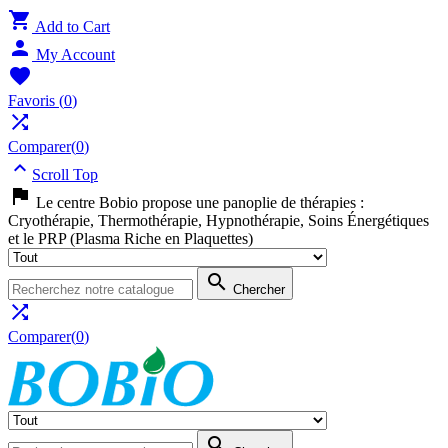

Add to Cart

My Account

Favoris
(
0
)

Comparer(
0
)

Scroll Top

Le centre Bobio propose une panoplie de thérapies :
Cryothérapie, Thermothérapie, Hypnothérapie, Soins Énergétiques
et le PRP (Plasma Riche en Plaquettes)

Chercher

Comparer(
0
)
