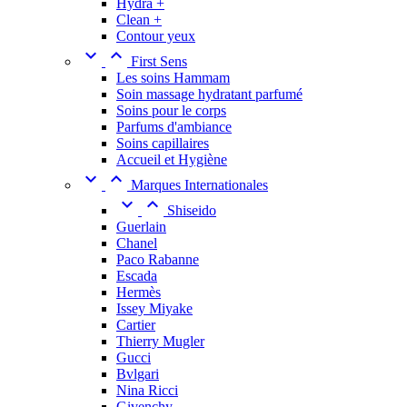
Hydra +
Clean +
Contour yeux


First Sens
Les soins Hammam
Soin massage hydratant parfumé
Soins pour le corps
Parfums d'ambiance
Soins capillaires
Accueil et Hygiène


Marques Internationales


Shiseido
Guerlain
Chanel
Paco Rabanne
Escada
Hermès
Issey Miyake
Cartier
Thierry Mugler
Gucci
Bvlgari
Nina Ricci
Givenchy