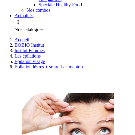
Spéciale Healthy Food
Nos combos
Actualités

Nos catalogues
Accueil
BOBIO Institut
Institut Femmes
Les épilations
Epilation visage
Epilation lèvres + sourcils + menton