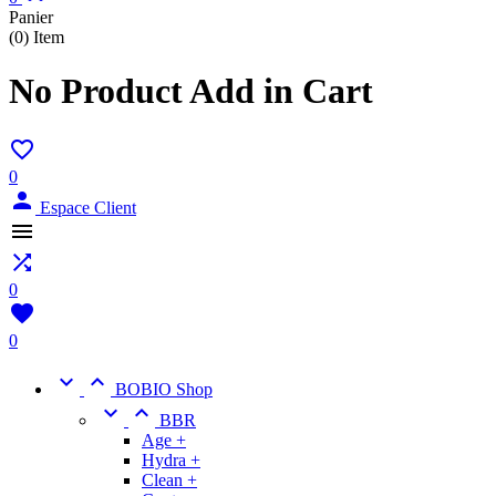
Panier
(0)
Item
No Product Add in Cart

0

Espace Client


0

0


BOBIO Shop


BBR
Age +
Hydra +
Clean +