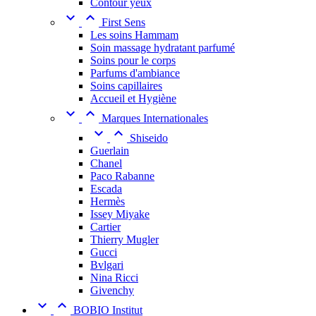
Contour yeux


First Sens
Les soins Hammam
Soin massage hydratant parfumé
Soins pour le corps
Parfums d'ambiance
Soins capillaires
Accueil et Hygiène


Marques Internationales


Shiseido
Guerlain
Chanel
Paco Rabanne
Escada
Hermès
Issey Miyake
Cartier
Thierry Mugler
Gucci
Bvlgari
Nina Ricci
Givenchy


BOBIO Institut