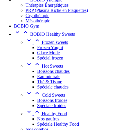
Thérapies Énergétiques
PRP (Plasma Riche en Plaquettes)
Cryothérapie
Mésothérapie
BOBIO Gym


BOBIO Healthy Sweets


Frozen sweets
Frozen Yogurt
Glace Molle
Spécial frozen


Hot Sweets
Boissons chaudes
Eau minirale
Thé & Tisane
Spéciale chaudes


Cold Sweets
Boissons froides
Spéciale froides


Healthy Food
Nos gaufres
Spéciale Healthy Food
Nos combos