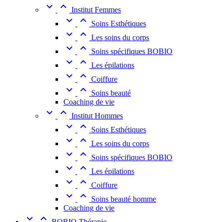


Institut Femmes


Soins Esthétiques


Les soins du corps


Soins spécifiques BOBIO


Les épilations


Coiffure


Soins beauté
Coaching de vie


Institut Hommes


Soins Esthétiques


Les soins du corps


Soins spécifiques BOBIO


Les épilations


Coiffure


Soins beauté homme
Coaching de vie


BOBIO Thérapie