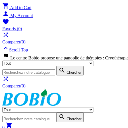

Add to Cart

My Account

Favoris
(
0
)

Comparer(
0
)

Scroll Top

Le centre Bobio propose une panoplie de thérapies : Cryothérapi

Chercher

Comparer(
0
)

Chercher

0