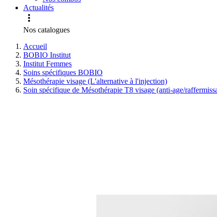
Actualités

Nos catalogues
Accueil
BOBIO Institut
Institut Femmes
Soins spécifiques BOBIO
Mésothérapie visage (L'alternative à l'injection)
Soin spécifique de Mésothérapie T8 visage (anti-age/raffermissa