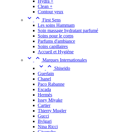
Hydra +
Clean +
Contour yeux


First Sens
Les soins Hammam
Soin massage hydratant parfumé
Soins pour le corps
Parfums d'ambiance
Soins capillaires
Accueil et Hygiène


Marques Internationales


Shiseido
Guerlain
Chanel
Paco Rabanne
Escada
Hermès
Issey Miyake
Cartier
Thierry Mugler
Gucci
Bvlgari
Nina Ricci
Givenchy