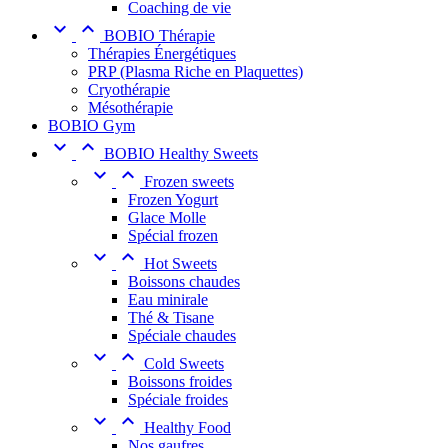
Coaching de vie


BOBIO Thérapie
Thérapies Énergétiques
PRP (Plasma Riche en Plaquettes)
Cryothérapie
Mésothérapie
BOBIO Gym


BOBIO Healthy Sweets


Frozen sweets
Frozen Yogurt
Glace Molle
Spécial frozen


Hot Sweets
Boissons chaudes
Eau minirale
Thé & Tisane
Spéciale chaudes


Cold Sweets
Boissons froides
Spéciale froides


Healthy Food
Nos gaufres