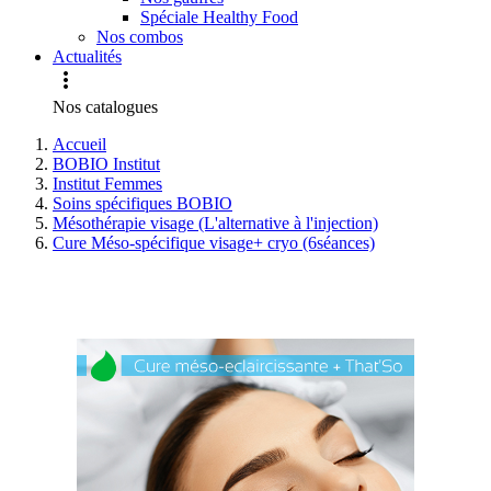
Spéciale Healthy Food
Nos combos
Actualités

Nos catalogues
Accueil
BOBIO Institut
Institut Femmes
Soins spécifiques BOBIO
Mésothérapie visage (L'alternative à l'injection)
Cure Méso-spécifique visage+ cryo (6séances)