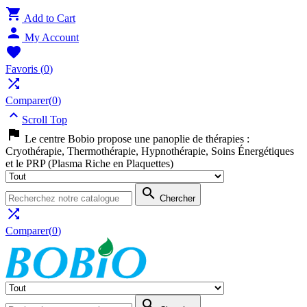

Add to Cart

My Account

Favoris
(
0
)

Comparer(
0
)

Scroll Top

Le centre Bobio propose une panoplie de thérapies :
Cryothérapie, Thermothérapie, Hypnothérapie, Soins Énergétiques
et le PRP (Plasma Riche en Plaquettes)

Chercher

Comparer(
0
)
