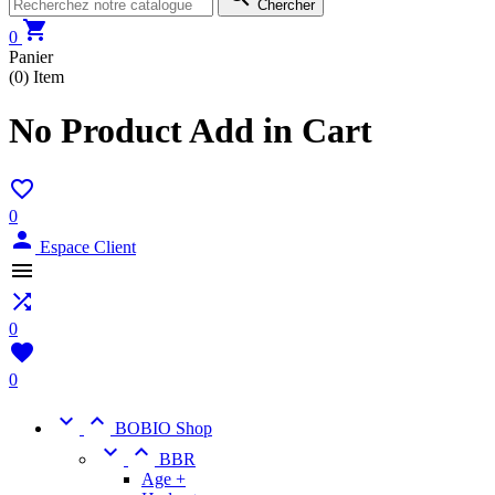
Chercher

0
Panier
(0)
Item
No Product Add in Cart

0

Espace Client


0

0


BOBIO Shop


BBR
Age +