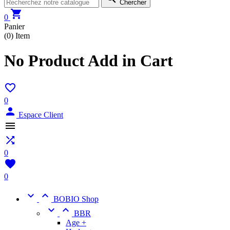
Chercher

0
Panier
(0)
Item
No Product Add in Cart

0

Espace Client


0

0


BOBIO Shop


BBR
Age +