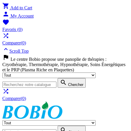

Add to Cart

My Account

Favoris
(
0
)

Comparer(
0
)

Scroll Top

Le centre Bobio propose une panoplie de thérapies :
Cryothérapie, Thermothérapie, Hypnothérapie, Soins Énergétiques
et le PRP (Plasma Riche en Plaquettes)

Chercher

Comparer(
0
)
