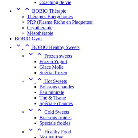
Coaching de vie


BOBIO Thérapie
Thérapies Énergétiques
PRP (Plasma Riche en Plaquettes)
Cryothérapie
Mésothérapie
BOBIO Gym


BOBIO Healthy Sweets


Frozen sweets
Frozen Yogurt
Glace Molle
Spécial frozen


Hot Sweets
Boissons chaudes
Eau minirale
Thé & Tisane
Spéciale chaudes


Cold Sweets
Boissons froides
Spéciale froides


Healthy Food
Nos gaufres