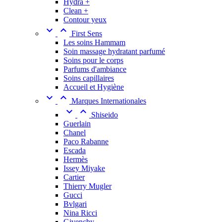
Hydra +
Clean +
Contour yeux


First Sens
Les soins Hammam
Soin massage hydratant parfumé
Soins pour le corps
Parfums d'ambiance
Soins capillaires
Accueil et Hygiène


Marques Internationales


Shiseido
Guerlain
Chanel
Paco Rabanne
Escada
Hermès
Issey Miyake
Cartier
Thierry Mugler
Gucci
Bvlgari
Nina Ricci
Givenchy