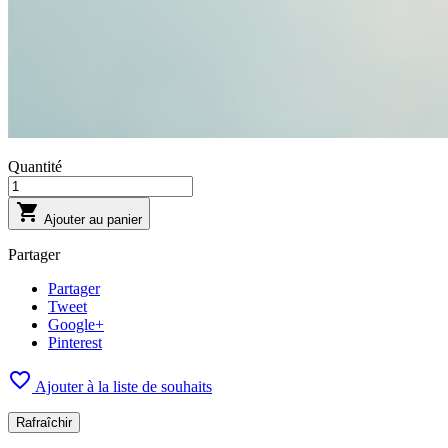
Quantité

Ajouter au panier
Partager
Partager
Tweet
Google+
Pinterest

Ajouter à la liste de souhaits