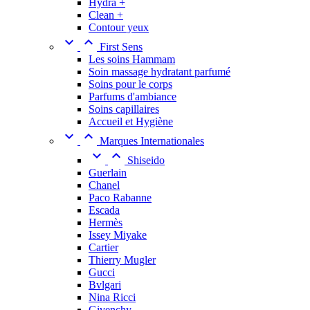
Hydra +
Clean +
Contour yeux


First Sens
Les soins Hammam
Soin massage hydratant parfumé
Soins pour le corps
Parfums d'ambiance
Soins capillaires
Accueil et Hygiène


Marques Internationales


Shiseido
Guerlain
Chanel
Paco Rabanne
Escada
Hermès
Issey Miyake
Cartier
Thierry Mugler
Gucci
Bvlgari
Nina Ricci
Givenchy