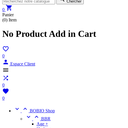
Chercher

0
Panier
(0)
Item
No Product Add in Cart

0

Espace Client


0

0


BOBIO Shop


BBR
Age +