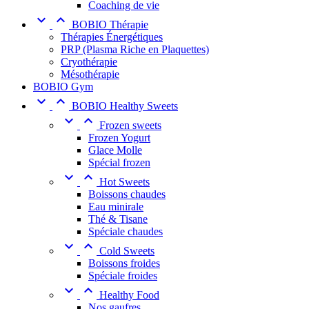
Coaching de vie


BOBIO Thérapie
Thérapies Énergétiques
PRP (Plasma Riche en Plaquettes)
Cryothérapie
Mésothérapie
BOBIO Gym


BOBIO Healthy Sweets


Frozen sweets
Frozen Yogurt
Glace Molle
Spécial frozen


Hot Sweets
Boissons chaudes
Eau minirale
Thé & Tisane
Spéciale chaudes


Cold Sweets
Boissons froides
Spéciale froides


Healthy Food
Nos gaufres