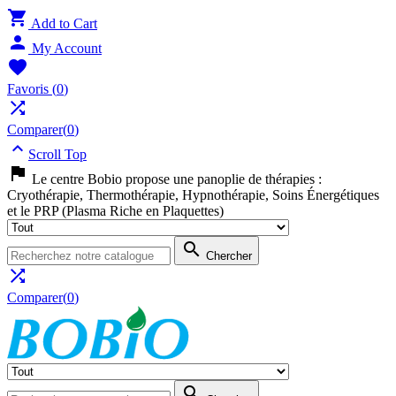

Add to Cart

My Account

Favoris
(
0
)

Comparer(
0
)

Scroll Top

Le centre Bobio propose une panoplie de thérapies :
Cryothérapie, Thermothérapie, Hypnothérapie, Soins Énergétiques
et le PRP (Plasma Riche en Plaquettes)

Chercher

Comparer(
0
)
