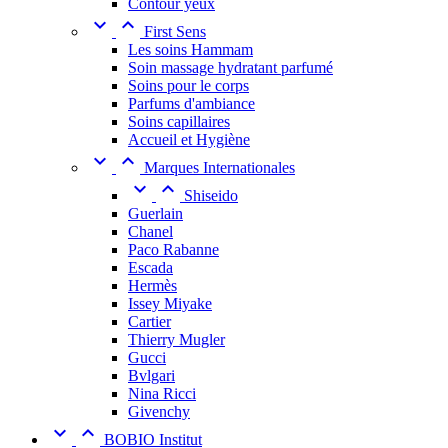
Contour yeux


First Sens
Les soins Hammam
Soin massage hydratant parfumé
Soins pour le corps
Parfums d'ambiance
Soins capillaires
Accueil et Hygiène


Marques Internationales


Shiseido
Guerlain
Chanel
Paco Rabanne
Escada
Hermès
Issey Miyake
Cartier
Thierry Mugler
Gucci
Bvlgari
Nina Ricci
Givenchy


BOBIO Institut