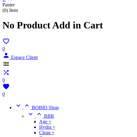
Panier
(0)
Item
No Product Add in Cart

0

Espace Client


0

0


BOBIO Shop


BBR
Age +
Hydra +
Clean +