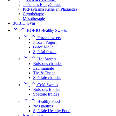
Thérapies Énergétiques
PRP (Plasma Riche en Plaquettes)
Cryothérapie
Mésothérapie
BOBIO Gym


BOBIO Healthy Sweets


Frozen sweets
Frozen Yogurt
Glace Molle
Spécial frozen


Hot Sweets
Boissons chaudes
Eau minirale
Thé & Tisane
Spéciale chaudes


Cold Sweets
Boissons froides
Spéciale froides


Healthy Food
Nos gaufres
Spéciale Healthy Food
Nos combos