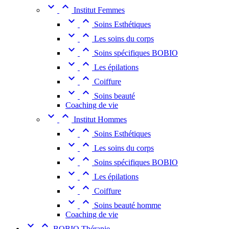


Institut Femmes


Soins Esthétiques


Les soins du corps


Soins spécifiques BOBIO


Les épilations


Coiffure


Soins beauté
Coaching de vie


Institut Hommes


Soins Esthétiques


Les soins du corps


Soins spécifiques BOBIO


Les épilations


Coiffure


Soins beauté homme
Coaching de vie


BOBIO Thérapie