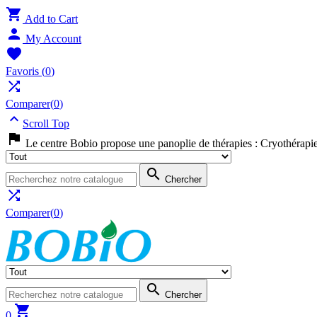

Add to Cart

My Account

Favoris
(
0
)

Comparer(
0
)

Scroll Top

Le centre Bobio propose une panoplie de thérapies : Cryothérapi

Chercher

Comparer(
0
)

Chercher

0