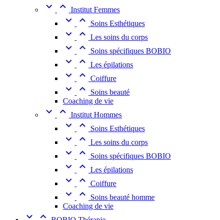


Institut Femmes


Soins Esthétiques


Les soins du corps


Soins spécifiques BOBIO


Les épilations


Coiffure


Soins beauté
Coaching de vie


Institut Hommes


Soins Esthétiques


Les soins du corps


Soins spécifiques BOBIO


Les épilations


Coiffure


Soins beauté homme
Coaching de vie


BOBIO Thérapie