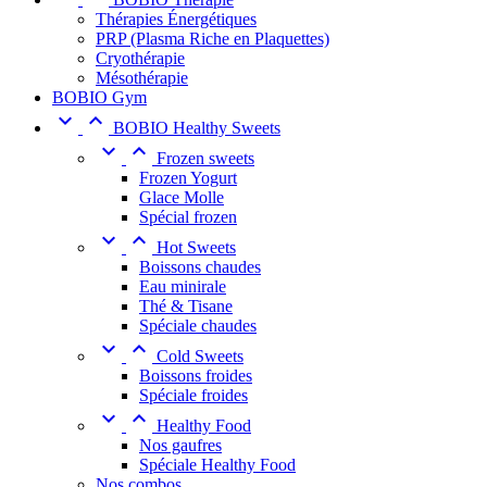
Thérapies Énergétiques
PRP (Plasma Riche en Plaquettes)
Cryothérapie
Mésothérapie
BOBIO Gym


BOBIO Healthy Sweets


Frozen sweets
Frozen Yogurt
Glace Molle
Spécial frozen


Hot Sweets
Boissons chaudes
Eau minirale
Thé & Tisane
Spéciale chaudes


Cold Sweets
Boissons froides
Spéciale froides


Healthy Food
Nos gaufres
Spéciale Healthy Food
Nos combos