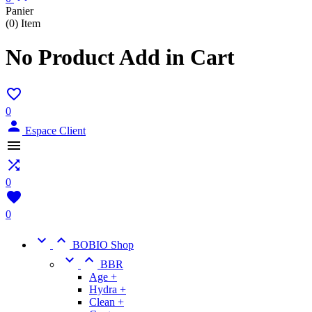
Panier
(0)
Item
No Product Add in Cart

0

Espace Client


0

0


BOBIO Shop


BBR
Age +
Hydra +
Clean +