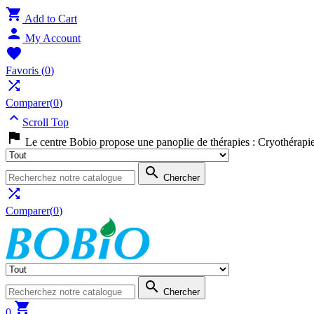

Add to Cart

My Account

Favoris
(
0
)

Comparer(
0
)

Scroll Top

Le centre Bobio propose une panoplie de thérapies : Cryothérapi

Chercher

Comparer(
0
)

Chercher

0