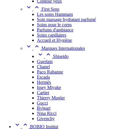
Contour yeux


First Sens
Les soins Hammam
Soin massage hydratant parfumé
Soins pour le corps
Parfums d'ambiance
Soins capillaires
Accueil et Hygiène


Marques Internationales


Shiseido
Guerlain
Chanel
Paco Rabanne
Escada
Hermès
Issey Miyake
Cartier
Thierry Mugler
Gucci
Bvlgari
Nina Ricci
Givenchy


BOBIO Institut