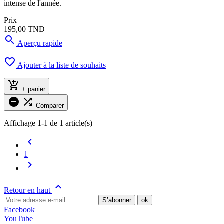
intense de l'année.
Prix
195,00 TND

Aperçu rapide

Ajouter à la liste de souhaits

+ panier


Comparer
Affichage 1-1 de 1 article(s)

1


Retour en haut
Facebook
YouTube