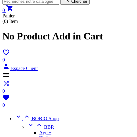
Chercher

0
Panier
(0)
Item
No Product Add in Cart

0

Espace Client


0

0


BOBIO Shop


BBR
Age +