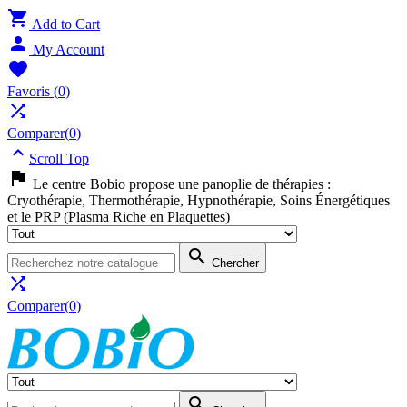

Add to Cart

My Account

Favoris
(
0
)

Comparer(
0
)

Scroll Top

Le centre Bobio propose une panoplie de thérapies :
Cryothérapie, Thermothérapie, Hypnothérapie, Soins Énergétiques
et le PRP (Plasma Riche en Plaquettes)

Chercher

Comparer(
0
)
