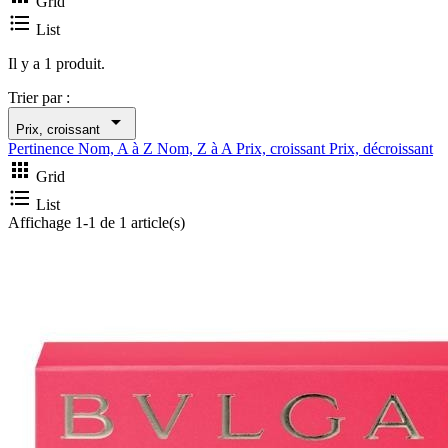
Grid

List
Il y a 1 produit.
Trier par :

Prix, croissant
Pertinence
Nom, A à Z
Nom, Z à A
Prix, croissant
Prix, décroissant

Grid

List
Affichage 1-1 de 1 article(s)