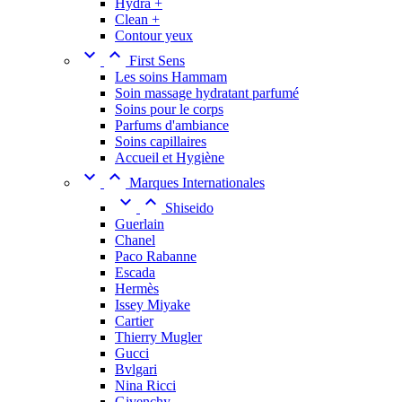
Hydra +
Clean +
Contour yeux


First Sens
Les soins Hammam
Soin massage hydratant parfumé
Soins pour le corps
Parfums d'ambiance
Soins capillaires
Accueil et Hygiène


Marques Internationales


Shiseido
Guerlain
Chanel
Paco Rabanne
Escada
Hermès
Issey Miyake
Cartier
Thierry Mugler
Gucci
Bvlgari
Nina Ricci
Givenchy