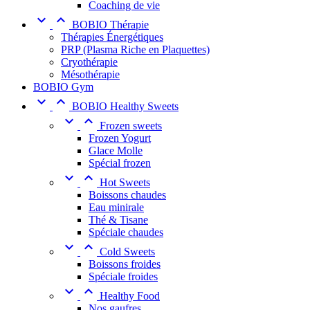
Coaching de vie


BOBIO Thérapie
Thérapies Énergétiques
PRP (Plasma Riche en Plaquettes)
Cryothérapie
Mésothérapie
BOBIO Gym


BOBIO Healthy Sweets


Frozen sweets
Frozen Yogurt
Glace Molle
Spécial frozen


Hot Sweets
Boissons chaudes
Eau minirale
Thé & Tisane
Spéciale chaudes


Cold Sweets
Boissons froides
Spéciale froides


Healthy Food
Nos gaufres