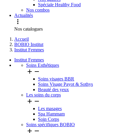
Spéciale Healthy Food
Nos combos
Actualités

Nos catalogues
Accueil
BOBIO Institut
Institut Femmes
Institut Femmes
Soins Esthétiques


Soins visages BBR
Soins Visage Payot & Sothys
Beauté des yeux
Les soins du corps


Les masages
Spa Hammam
Soin Corps
Soins spécifiques BOBIO

