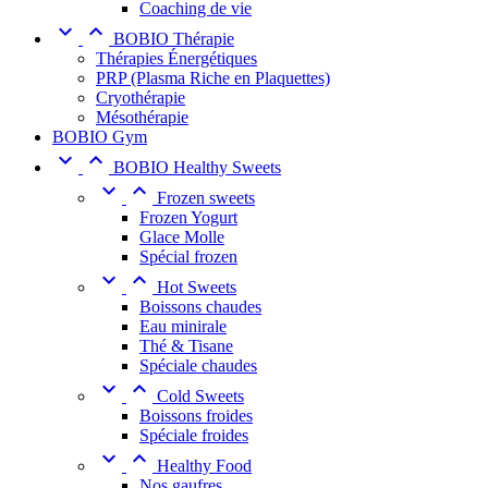
Coaching de vie


BOBIO Thérapie
Thérapies Énergétiques
PRP (Plasma Riche en Plaquettes)
Cryothérapie
Mésothérapie
BOBIO Gym


BOBIO Healthy Sweets


Frozen sweets
Frozen Yogurt
Glace Molle
Spécial frozen


Hot Sweets
Boissons chaudes
Eau minirale
Thé & Tisane
Spéciale chaudes


Cold Sweets
Boissons froides
Spéciale froides


Healthy Food
Nos gaufres