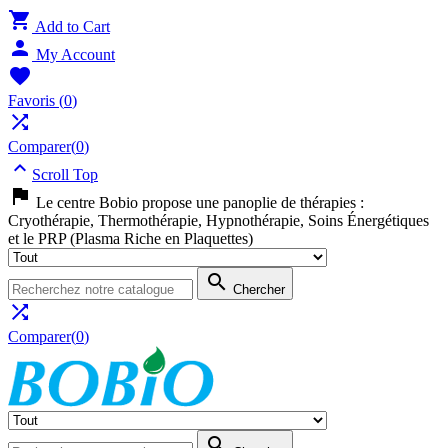

Add to Cart

My Account

Favoris
(
0
)

Comparer(
0
)

Scroll Top

Le centre Bobio propose une panoplie de thérapies :
Cryothérapie, Thermothérapie, Hypnothérapie, Soins Énergétiques
et le PRP (Plasma Riche en Plaquettes)

Chercher

Comparer(
0
)
