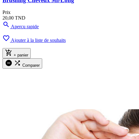
Brushing Cheveux Mi-Long
Prix
20,00 TND

Aperçu rapide

Ajouter à la liste de souhaits

+ panier


Comparer