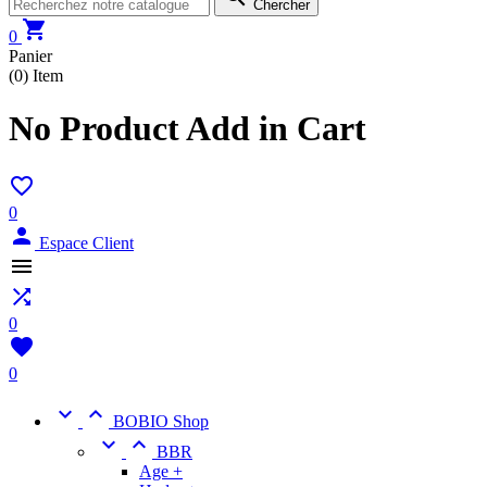
Chercher

0
Panier
(0)
Item
No Product Add in Cart

0

Espace Client


0

0


BOBIO Shop


BBR
Age +