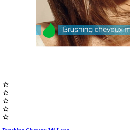




