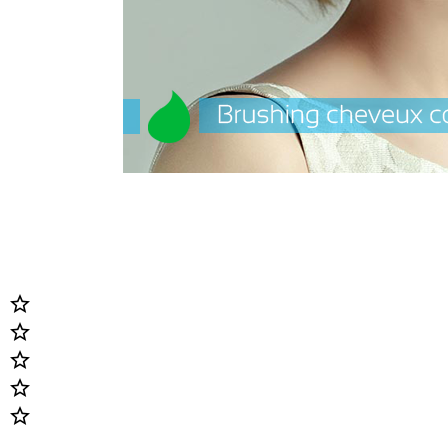




