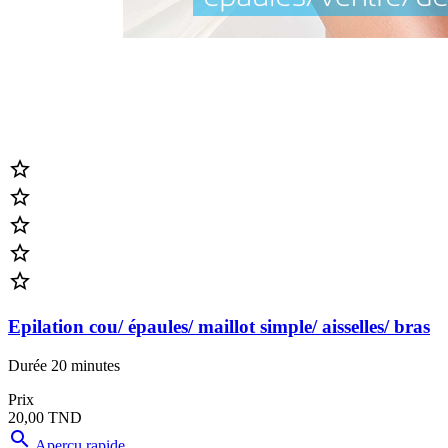





Epilation cou/ épaules/ maillot simple/ aisselles/ bras
Durée 20 minutes
Prix
20,00 TND

Aperçu rapide