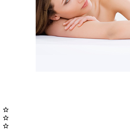


