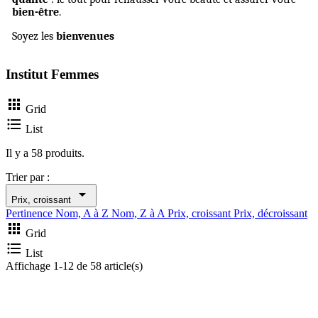
bien-être
.
Soyez les
bienvenues
Institut Femmes

Grid

List
Il y a 58 produits.
Trier par :

Prix, croissant
Pertinence
Nom, A à Z
Nom, Z à A
Prix, croissant
Prix, décroissant

Grid

List
Affichage 1-12 de 58 article(s)