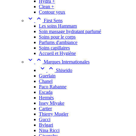
Hydra +
Clean +
Contour yeux


First Sens
Les soins Hammam
Soin massage hydratant parfumé
Soins pour le corps
Parfums d'ambiance
Soins capillaires
Accueil et Hygiène


Marques Internationales


Shiseido
Guerlain
Chanel
Paco Rabanne
Escada
Hermès
Issey Miyake
Cartier
Thierry Mugler
Gucci
Bvlgari
Nina Ricci
Givenchy