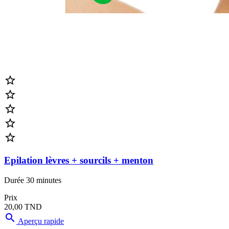





Epilation lèvres + sourcils + menton
Durée 30 minutes
Prix
20,00 TND

Aperçu rapide