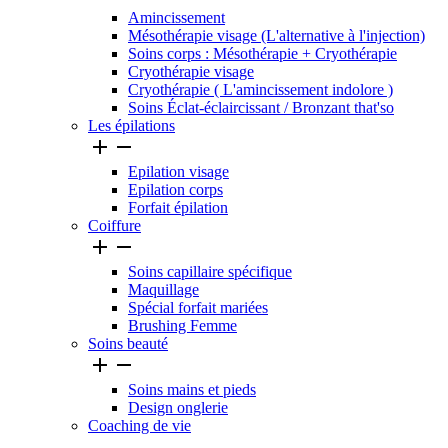
Amincissement
Mésothérapie visage (L'alternative à l'injection)
Soins corps : Mésothérapie + Cryothérapie
Cryothérapie visage
Cryothérapie ( L'amincissement indolore )
Soins Éclat-éclaircissant / Bronzant that'so
Les épilations


Epilation visage
Epilation corps
Forfait épilation
Coiffure


Soins capillaire spécifique
Maquillage
Spécial forfait mariées
Brushing Femme
Soins beauté


Soins mains et pieds
Design onglerie
Coaching de vie