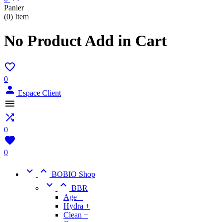
Panier
(0)
Item
No Product Add in Cart

0

Espace Client


0

0


BOBIO Shop


BBR
Age +
Hydra +
Clean +