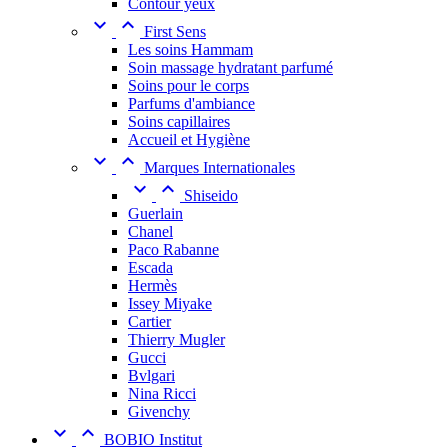
Contour yeux


First Sens
Les soins Hammam
Soin massage hydratant parfumé
Soins pour le corps
Parfums d'ambiance
Soins capillaires
Accueil et Hygiène


Marques Internationales


Shiseido
Guerlain
Chanel
Paco Rabanne
Escada
Hermès
Issey Miyake
Cartier
Thierry Mugler
Gucci
Bvlgari
Nina Ricci
Givenchy


BOBIO Institut