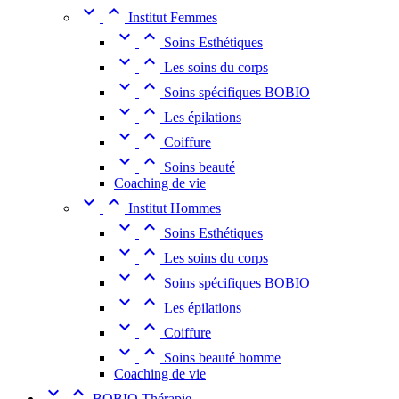


Institut Femmes


Soins Esthétiques


Les soins du corps


Soins spécifiques BOBIO


Les épilations


Coiffure


Soins beauté
Coaching de vie


Institut Hommes


Soins Esthétiques


Les soins du corps


Soins spécifiques BOBIO


Les épilations


Coiffure


Soins beauté homme
Coaching de vie


BOBIO Thérapie