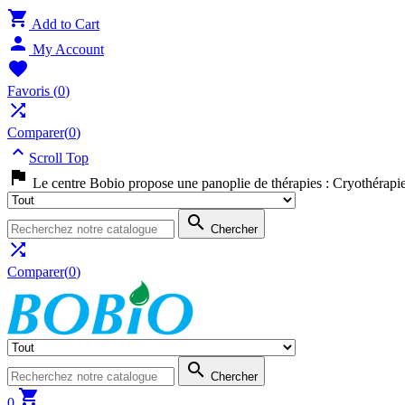

Add to Cart

My Account

Favoris
(
0
)

Comparer(
0
)

Scroll Top

Le centre Bobio propose une panoplie de thérapies : Cryothérapi

Chercher

Comparer(
0
)

Chercher

0