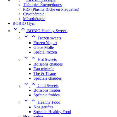
Thérapies Énergétiques
PRP (Plasma Riche en Plaquettes)
Cryothérapie
Mésothérapie
BOBIO Gym


BOBIO Healthy Sweets


Frozen sweets
Frozen Yogurt
Glace Molle
Spécial frozen


Hot Sweets
Boissons chaudes
Eau minirale
Thé & Tisane
Spéciale chaudes


Cold Sweets
Boissons froides
Spéciale froides


Healthy Food
Nos gaufres
Spéciale Healthy Food
Nos combos