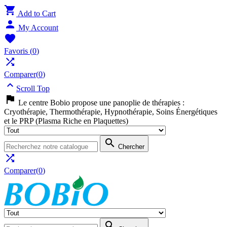

Add to Cart

My Account

Favoris
(
0
)

Comparer(
0
)

Scroll Top

Le centre Bobio propose une panoplie de thérapies :
Cryothérapie, Thermothérapie, Hypnothérapie, Soins Énergétiques
et le PRP (Plasma Riche en Plaquettes)

Chercher

Comparer(
0
)
