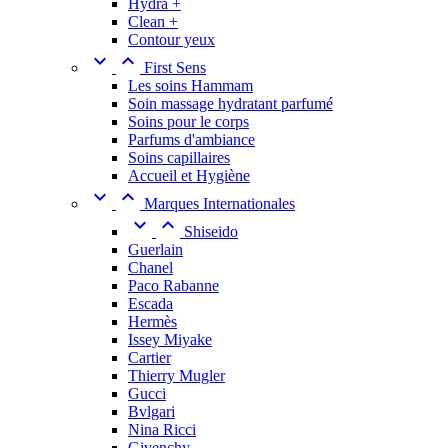
Hydra +
Clean +
Contour yeux


First Sens
Les soins Hammam
Soin massage hydratant parfumé
Soins pour le corps
Parfums d'ambiance
Soins capillaires
Accueil et Hygiène


Marques Internationales


Shiseido
Guerlain
Chanel
Paco Rabanne
Escada
Hermès
Issey Miyake
Cartier
Thierry Mugler
Gucci
Bvlgari
Nina Ricci
Givenchy