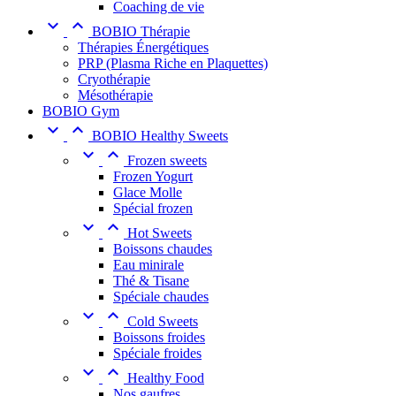
Coaching de vie


BOBIO Thérapie
Thérapies Énergétiques
PRP (Plasma Riche en Plaquettes)
Cryothérapie
Mésothérapie
BOBIO Gym


BOBIO Healthy Sweets


Frozen sweets
Frozen Yogurt
Glace Molle
Spécial frozen


Hot Sweets
Boissons chaudes
Eau minirale
Thé & Tisane
Spéciale chaudes


Cold Sweets
Boissons froides
Spéciale froides


Healthy Food
Nos gaufres