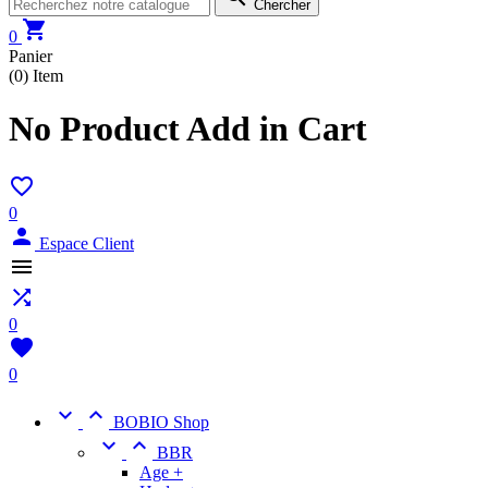
Chercher

0
Panier
(0)
Item
No Product Add in Cart

0

Espace Client


0

0


BOBIO Shop


BBR
Age +