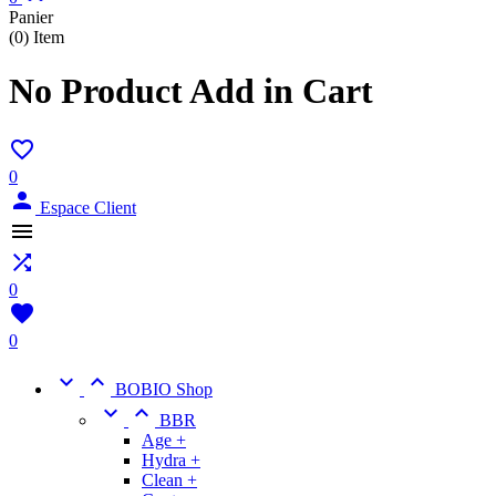
Panier
(0)
Item
No Product Add in Cart

0

Espace Client


0

0


BOBIO Shop


BBR
Age +
Hydra +
Clean +