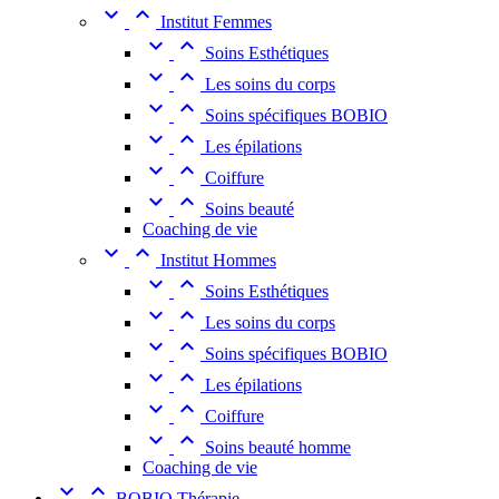


Institut Femmes


Soins Esthétiques


Les soins du corps


Soins spécifiques BOBIO


Les épilations


Coiffure


Soins beauté
Coaching de vie


Institut Hommes


Soins Esthétiques


Les soins du corps


Soins spécifiques BOBIO


Les épilations


Coiffure


Soins beauté homme
Coaching de vie


BOBIO Thérapie