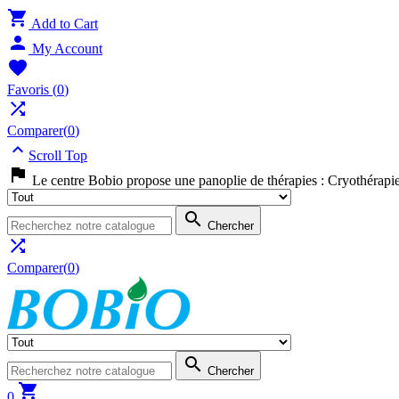

Add to Cart

My Account

Favoris
(
0
)

Comparer(
0
)

Scroll Top

Le centre Bobio propose une panoplie de thérapies : Cryothérapi

Chercher

Comparer(
0
)

Chercher

0