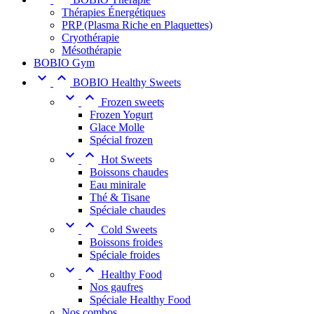
Thérapies Énergétiques
PRP (Plasma Riche en Plaquettes)
Cryothérapie
Mésothérapie
BOBIO Gym


BOBIO Healthy Sweets


Frozen sweets
Frozen Yogurt
Glace Molle
Spécial frozen


Hot Sweets
Boissons chaudes
Eau minirale
Thé & Tisane
Spéciale chaudes


Cold Sweets
Boissons froides
Spéciale froides


Healthy Food
Nos gaufres
Spéciale Healthy Food
Nos combos