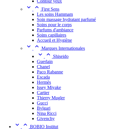
Contour yeux


First Sens
Les soins Hammam
Soin massage hydratant parfumé
Soins pour le corps
Parfums d'ambiance
Soins capillaires
Accueil et Hygiène


Marques Internationales


Shiseido
Guerlain
Chanel
Paco Rabanne
Escada
Hermès
Issey Miyake
Cartier
Thierry Mugler
Gucci
Bvlgari
Nina Ricci
Givenchy


BOBIO Institut