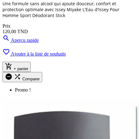
Une formule sans alcool qui ajoute douceur, confort et
protection optimale avec Issey Miyake L'Eau d'Issey Pour
Homme Sport Déodorant Stick
Prix
120,00 TND

Aperçu rapide

Ajouter à la liste de souhaits

+ panier


Comparer
Promo !