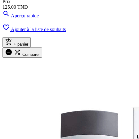
Prix
125,00 TND

Aperçu rapide

Ajouter à la liste de souhaits

+ panier


Comparer