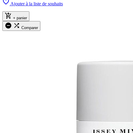

Ajouter à la liste de souhaits

+ panier


Comparer