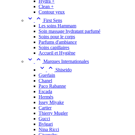
Hydra +
Clean +
Contour yeux


First Sens
Les soins Hammam
Soin massage hydratant parfumé
Soins pour le corps
Parfums d'ambiance
Soins capillaires
Accueil et Hygiène


Marques Internationales


Shiseido
Guerlain
Chanel
Paco Rabanne
Escada
Hermès
Issey Miyake
Cartier
Thierry Mugler
Gucci
Bvlgari
Nina Ricci
Givenchy