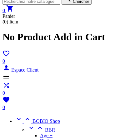
Chercher

0
Panier
(0)
Item
No Product Add in Cart

0

Espace Client


0

0


BOBIO Shop


BBR
Age +