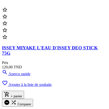





ISSEY MIYAKE L'EAU D'ISSEY DEO STICK
75G
Prix
120,00 TND

Aperçu rapide

Ajouter à la liste de souhaits

+ panier


Comparer