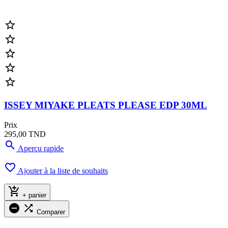





ISSEY MIYAKE PLEATS PLEASE EDP 30ML
Prix
295,00 TND

Aperçu rapide

Ajouter à la liste de souhaits

+ panier


Comparer