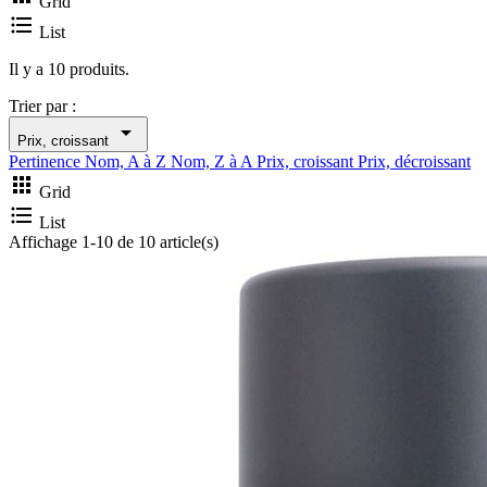
Grid

List
Il y a 10 produits.
Trier par :

Prix, croissant
Pertinence
Nom, A à Z
Nom, Z à A
Prix, croissant
Prix, décroissant

Grid

List
Affichage 1-10 de 10 article(s)