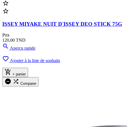


ISSEY MIYAKE NUIT D'ISSEY DEO STICK 75G
Prix
120,00 TND

Aperçu rapide

Ajouter à la liste de souhaits

+ panier


Comparer