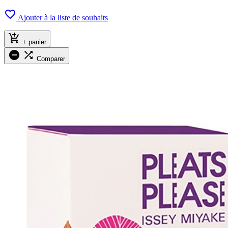

Ajouter à la liste de souhaits

+ panier


Comparer