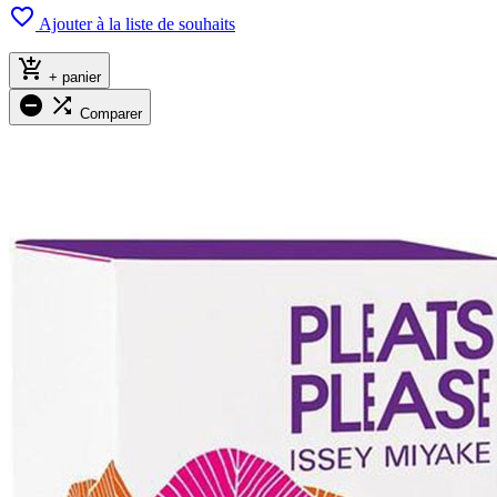

Ajouter à la liste de souhaits

+ panier


Comparer