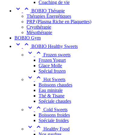
Coaching de vie


BOBIO Thérapie
Thérapies Énergétiques
PRP (Plasma Riche en Plaquettes)
Cryothérapie
Mésothérapie
BOBIO Gym


BOBIO Healthy Sweets


Frozen sweets
Frozen Yogurt
Glace Molle
Spécial frozen


Hot Sweets
Boissons chaudes
Eau minirale
Thé & Tisane
Spéciale chaudes


Cold Sweets
Boissons froides
Spéciale froides


Healthy Food
Nos gaufres