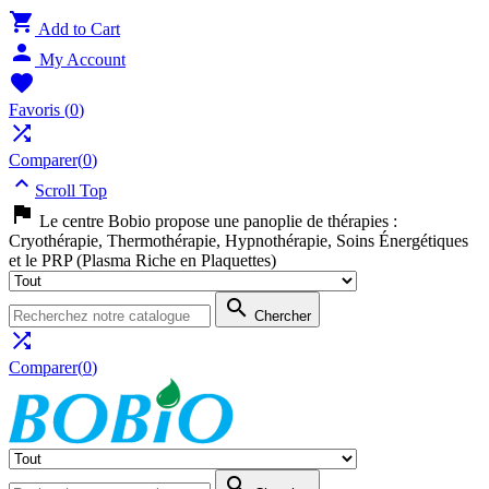

Add to Cart

My Account

Favoris
(
0
)

Comparer(
0
)

Scroll Top

Le centre Bobio propose une panoplie de thérapies :
Cryothérapie, Thermothérapie, Hypnothérapie, Soins Énergétiques
et le PRP (Plasma Riche en Plaquettes)

Chercher

Comparer(
0
)
