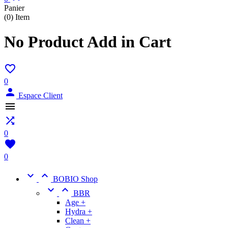
Panier
(0)
Item
No Product Add in Cart

0

Espace Client


0

0


BOBIO Shop


BBR
Age +
Hydra +
Clean +