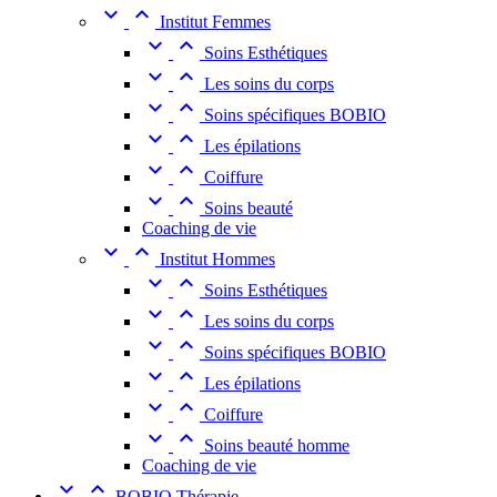


Institut Femmes


Soins Esthétiques


Les soins du corps


Soins spécifiques BOBIO


Les épilations


Coiffure


Soins beauté
Coaching de vie


Institut Hommes


Soins Esthétiques


Les soins du corps


Soins spécifiques BOBIO


Les épilations


Coiffure


Soins beauté homme
Coaching de vie


BOBIO Thérapie