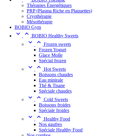
Thérapies Énergétiques
PRP (Plasma Riche en Plaquettes)
Cryothérapie
Mésothérapie
BOBIO Gym


BOBIO Healthy Sweets


Frozen sweets
Frozen Yogurt
Glace Molle
Spécial frozen


Hot Sweets
Boissons chaudes
Eau minirale
Thé & Tisane
Spéciale chaudes


Cold Sweets
Boissons froides
Spéciale froides


Healthy Food
Nos gaufres
Spéciale Healthy Food
Nos combos