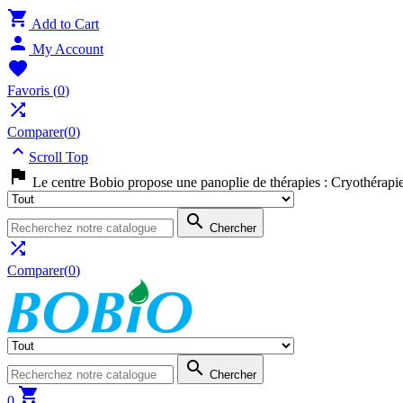

Add to Cart

My Account

Favoris
(
0
)

Comparer(
0
)

Scroll Top

Le centre Bobio propose une panoplie de thérapies : Cryothérapi

Chercher

Comparer(
0
)

Chercher

0