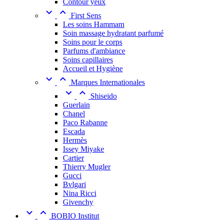
Contour yeux


First Sens
Les soins Hammam
Soin massage hydratant parfumé
Soins pour le corps
Parfums d'ambiance
Soins capillaires
Accueil et Hygiène


Marques Internationales


Shiseido
Guerlain
Chanel
Paco Rabanne
Escada
Hermès
Issey Miyake
Cartier
Thierry Mugler
Gucci
Bvlgari
Nina Ricci
Givenchy


BOBIO Institut