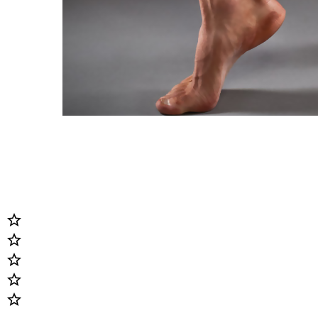




