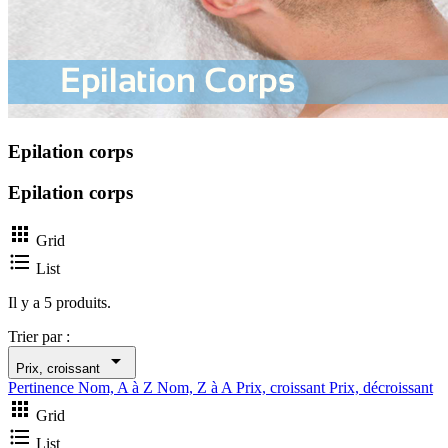
Epilation corps
Epilation corps

Grid

List
Il y a 5 produits.
Trier par :

Prix, croissant
Pertinence
Nom, A à Z
Nom, Z à A
Prix, croissant
Prix, décroissant

Grid

List