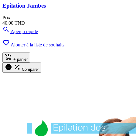
Epilation Jambes
Prix
40,00 TND

Aperçu rapide

Ajouter à la liste de souhaits

+ panier


Comparer