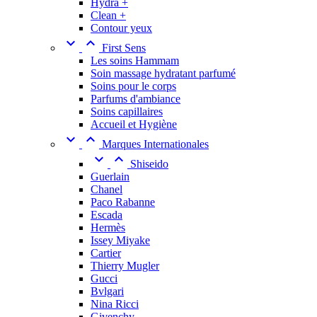
Hydra +
Clean +
Contour yeux


First Sens
Les soins Hammam
Soin massage hydratant parfumé
Soins pour le corps
Parfums d'ambiance
Soins capillaires
Accueil et Hygiène


Marques Internationales


Shiseido
Guerlain
Chanel
Paco Rabanne
Escada
Hermès
Issey Miyake
Cartier
Thierry Mugler
Gucci
Bvlgari
Nina Ricci
Givenchy