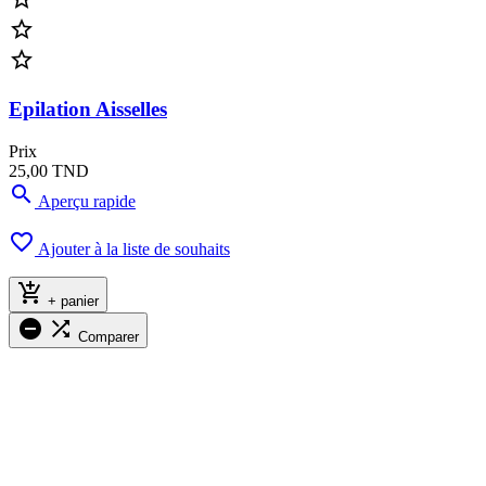


Epilation Aisselles
Prix
25,00 TND

Aperçu rapide

Ajouter à la liste de souhaits

+ panier


Comparer