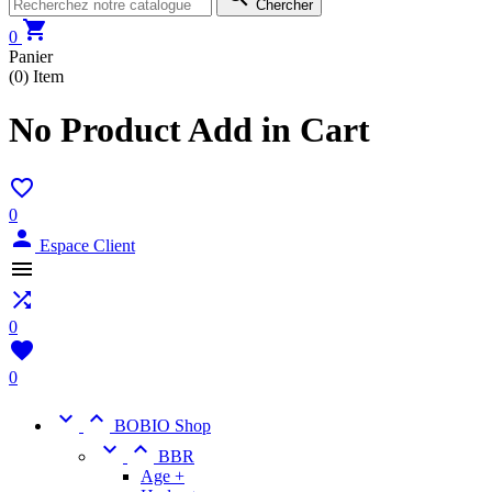
Chercher

0
Panier
(0)
Item
No Product Add in Cart

0

Espace Client


0

0


BOBIO Shop


BBR
Age +