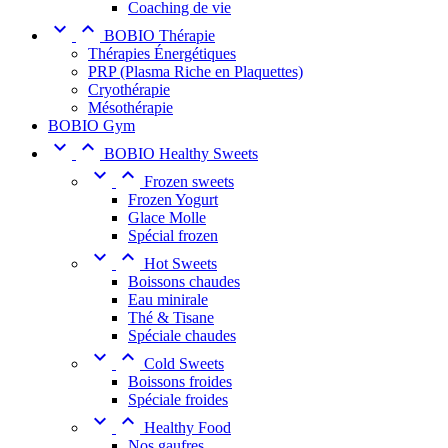
Coaching de vie


BOBIO Thérapie
Thérapies Énergétiques
PRP (Plasma Riche en Plaquettes)
Cryothérapie
Mésothérapie
BOBIO Gym


BOBIO Healthy Sweets


Frozen sweets
Frozen Yogurt
Glace Molle
Spécial frozen


Hot Sweets
Boissons chaudes
Eau minirale
Thé & Tisane
Spéciale chaudes


Cold Sweets
Boissons froides
Spéciale froides


Healthy Food
Nos gaufres