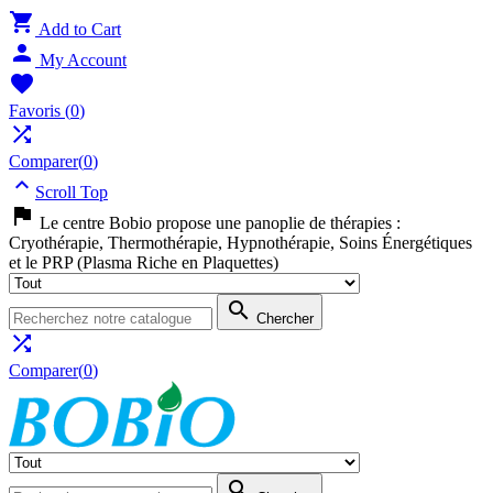

Add to Cart

My Account

Favoris
(
0
)

Comparer(
0
)

Scroll Top

Le centre Bobio propose une panoplie de thérapies :
Cryothérapie, Thermothérapie, Hypnothérapie, Soins Énergétiques
et le PRP (Plasma Riche en Plaquettes)

Chercher

Comparer(
0
)
