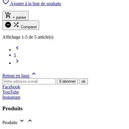

Ajouter à la liste de souhaits

+ panier


Comparer
Affichage 1-5 de 5 article(s)

1


Retour en haut
Facebook
YouTube
Instagram
Produits


Produits