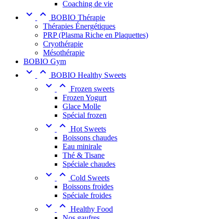
Coaching de vie


BOBIO Thérapie
Thérapies Énergétiques
PRP (Plasma Riche en Plaquettes)
Cryothérapie
Mésothérapie
BOBIO Gym


BOBIO Healthy Sweets


Frozen sweets
Frozen Yogurt
Glace Molle
Spécial frozen


Hot Sweets
Boissons chaudes
Eau minirale
Thé & Tisane
Spéciale chaudes


Cold Sweets
Boissons froides
Spéciale froides


Healthy Food
Nos gaufres