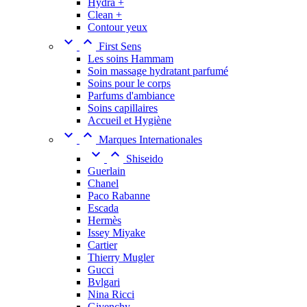
Hydra +
Clean +
Contour yeux


First Sens
Les soins Hammam
Soin massage hydratant parfumé
Soins pour le corps
Parfums d'ambiance
Soins capillaires
Accueil et Hygiène


Marques Internationales


Shiseido
Guerlain
Chanel
Paco Rabanne
Escada
Hermès
Issey Miyake
Cartier
Thierry Mugler
Gucci
Bvlgari
Nina Ricci
Givenchy