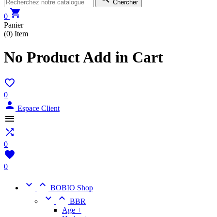
Chercher

0
Panier
(0)
Item
No Product Add in Cart

0

Espace Client


0

0


BOBIO Shop


BBR
Age +