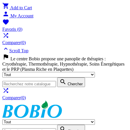

Add to Cart

My Account

Favoris
(
0
)

Comparer(
0
)

Scroll Top

Le centre Bobio propose une panoplie de thérapies :
Cryothérapie, Thermothérapie, Hypnothérapie, Soins Énergétiques
et le PRP (Plasma Riche en Plaquettes)

Chercher

Comparer(
0
)
