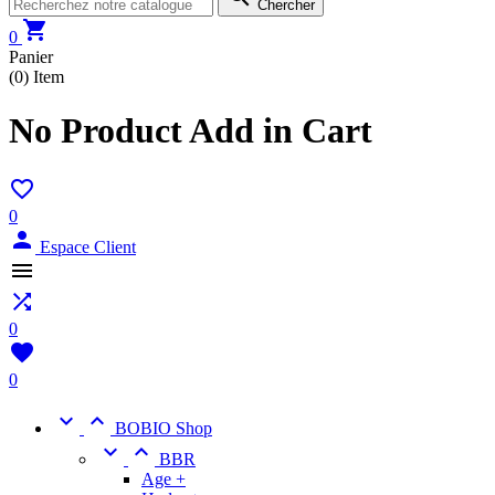
Chercher

0
Panier
(0)
Item
No Product Add in Cart

0

Espace Client


0

0


BOBIO Shop


BBR
Age +