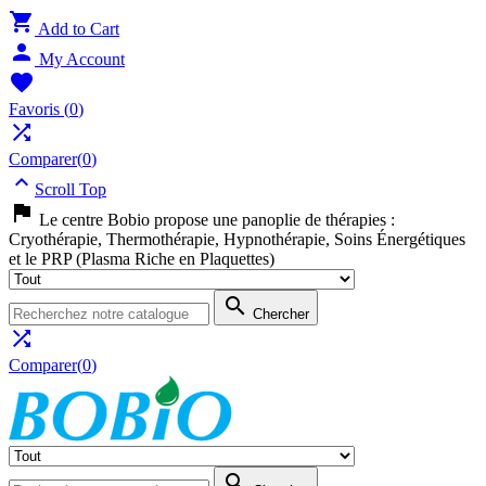

Add to Cart

My Account

Favoris
(
0
)

Comparer(
0
)

Scroll Top

Le centre Bobio propose une panoplie de thérapies :
Cryothérapie, Thermothérapie, Hypnothérapie, Soins Énergétiques
et le PRP (Plasma Riche en Plaquettes)

Chercher

Comparer(
0
)
