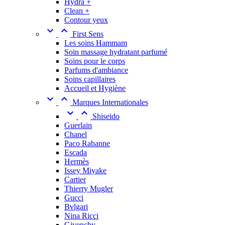
Hydra +
Clean +
Contour yeux


First Sens
Les soins Hammam
Soin massage hydratant parfumé
Soins pour le corps
Parfums d'ambiance
Soins capillaires
Accueil et Hygiène


Marques Internationales


Shiseido
Guerlain
Chanel
Paco Rabanne
Escada
Hermès
Issey Miyake
Cartier
Thierry Mugler
Gucci
Bvlgari
Nina Ricci
Givenchy