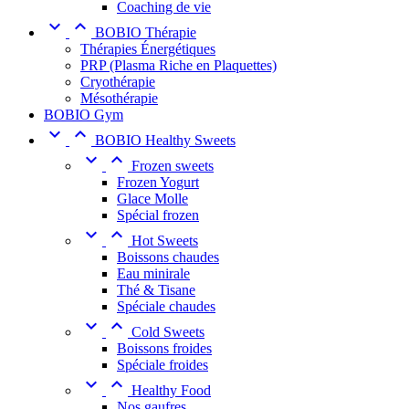
Coaching de vie


BOBIO Thérapie
Thérapies Énergétiques
PRP (Plasma Riche en Plaquettes)
Cryothérapie
Mésothérapie
BOBIO Gym


BOBIO Healthy Sweets


Frozen sweets
Frozen Yogurt
Glace Molle
Spécial frozen


Hot Sweets
Boissons chaudes
Eau minirale
Thé & Tisane
Spéciale chaudes


Cold Sweets
Boissons froides
Spéciale froides


Healthy Food
Nos gaufres