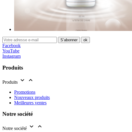
Facebook
YouTube
Instagram
Produits


Produits
Promotions
Nouveaux produits
Meilleures ventes
Notre société


Notre société