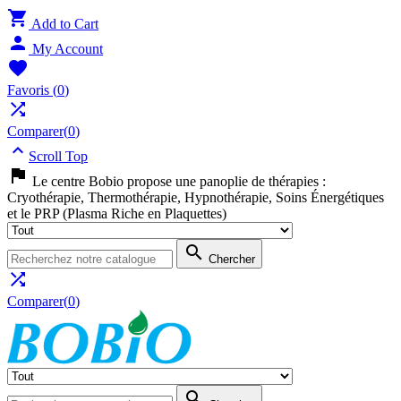

Add to Cart

My Account

Favoris
(
0
)

Comparer(
0
)

Scroll Top

Le centre Bobio propose une panoplie de thérapies :
Cryothérapie, Thermothérapie, Hypnothérapie, Soins Énergétiques
et le PRP (Plasma Riche en Plaquettes)

Chercher

Comparer(
0
)
