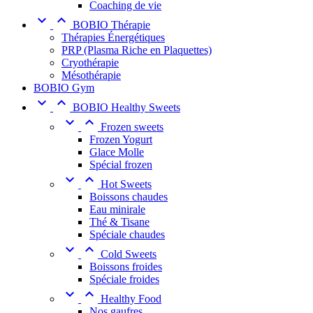
Coaching de vie


BOBIO Thérapie
Thérapies Énergétiques
PRP (Plasma Riche en Plaquettes)
Cryothérapie
Mésothérapie
BOBIO Gym


BOBIO Healthy Sweets


Frozen sweets
Frozen Yogurt
Glace Molle
Spécial frozen


Hot Sweets
Boissons chaudes
Eau minirale
Thé & Tisane
Spéciale chaudes


Cold Sweets
Boissons froides
Spéciale froides


Healthy Food
Nos gaufres