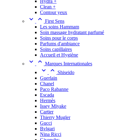
Hydra +
Clean +
Contour yeux


First Sens
Les soins Hammam
Soin massage hydratant parfumé
Soins pour le corps
Parfums d'ambiance
Soins capillaires
Accueil et Hygiène


Marques Internationales


Shiseido
Guerlain
Chanel
Paco Rabanne
Escada
Hermès
Issey Miyake
Cartier
Thierry Mugler
Gucci
Bvlgari
Nina Ricci
Givenchy