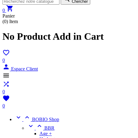
Chercher

0
Panier
(0)
Item
No Product Add in Cart

0

Espace Client


0

0


BOBIO Shop


BBR
Age +