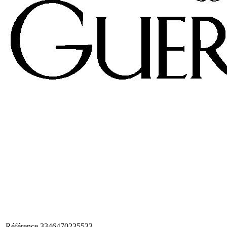
Référence
3346470235533