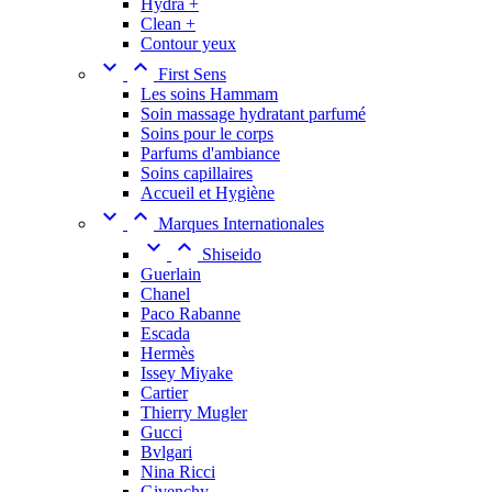
Hydra +
Clean +
Contour yeux


First Sens
Les soins Hammam
Soin massage hydratant parfumé
Soins pour le corps
Parfums d'ambiance
Soins capillaires
Accueil et Hygiène


Marques Internationales


Shiseido
Guerlain
Chanel
Paco Rabanne
Escada
Hermès
Issey Miyake
Cartier
Thierry Mugler
Gucci
Bvlgari
Nina Ricci
Givenchy