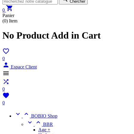
Chercher

0
Panier
(0)
Item
No Product Add in Cart

0

Espace Client


0

0


BOBIO Shop


BBR
Age +