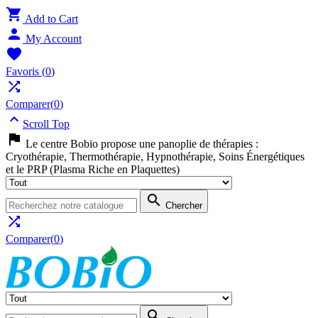

Add to Cart

My Account

Favoris
(
0
)

Comparer(
0
)

Scroll Top

Le centre Bobio propose une panoplie de thérapies :
Cryothérapie, Thermothérapie, Hypnothérapie, Soins Énergétiques
et le PRP (Plasma Riche en Plaquettes)

Chercher

Comparer(
0
)
