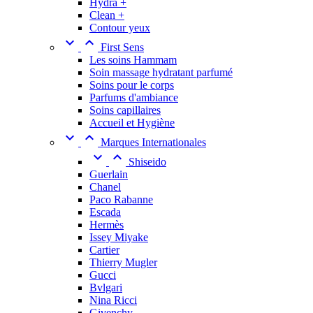
Hydra +
Clean +
Contour yeux


First Sens
Les soins Hammam
Soin massage hydratant parfumé
Soins pour le corps
Parfums d'ambiance
Soins capillaires
Accueil et Hygiène


Marques Internationales


Shiseido
Guerlain
Chanel
Paco Rabanne
Escada
Hermès
Issey Miyake
Cartier
Thierry Mugler
Gucci
Bvlgari
Nina Ricci
Givenchy