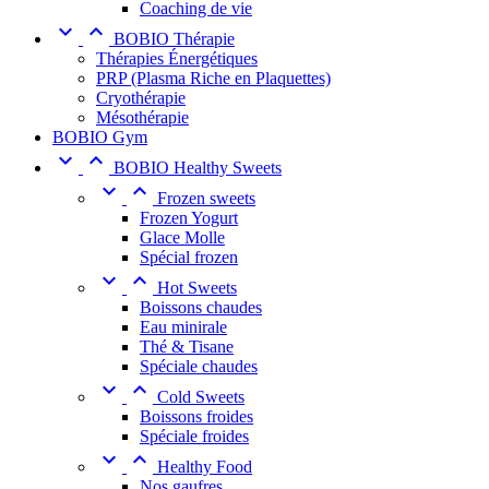
Coaching de vie


BOBIO Thérapie
Thérapies Énergétiques
PRP (Plasma Riche en Plaquettes)
Cryothérapie
Mésothérapie
BOBIO Gym


BOBIO Healthy Sweets


Frozen sweets
Frozen Yogurt
Glace Molle
Spécial frozen


Hot Sweets
Boissons chaudes
Eau minirale
Thé & Tisane
Spéciale chaudes


Cold Sweets
Boissons froides
Spéciale froides


Healthy Food
Nos gaufres